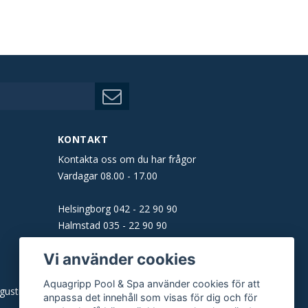
KONTAKT
Kontakta oss om du har frågor
Vardagar 08.00 - 17.00
Helsingborg
042 - 22 90 90
Halmstad
035 - 22 90 90
Båstad
0431 - 160 61
Vi använder cookies
Malmö
040 - 22 90 90
Aquagripp Pool & Spa använder cookies för att
gusti)
E-post:
info@aquagripp.se
anpassa det innehåll som visas för dig och för