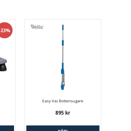
-23%
Easy Vac Bottensugare
895 kr