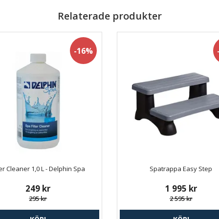
Relaterade produkter
-16%
ter Cleaner 1,0 L - Delphin Spa
Spatrappa Easy Step
249 kr
1 995 kr
295 kr
2 595 kr