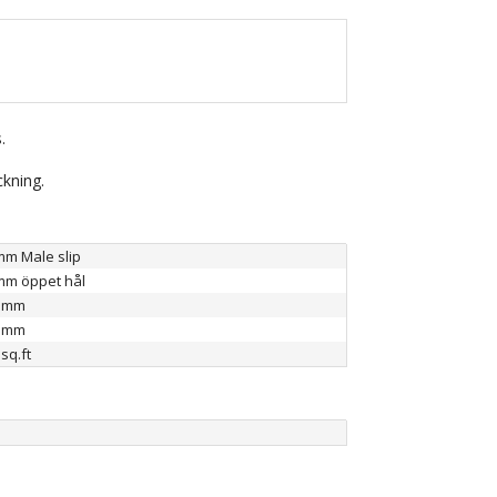
.
ckning.
mm Male slip
mm öppet hål
 mm
 mm
sq.ft