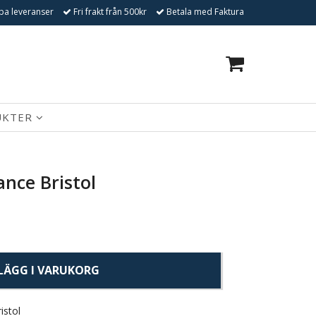
a leveranser
Fri frakt från 500kr
Betala med Faktura
0
UKTER
ance Bristol
LÄGG I VARUKORG
istol