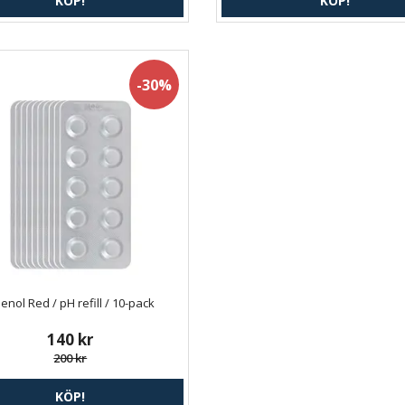
KÖP!
KÖP!
-30%
enol Red / pH refill / 10-pack
140 kr
200 kr
KÖP!