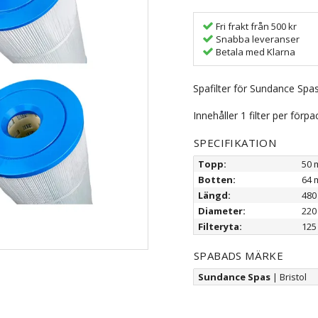
Fri frakt från 500 kr
Snabba leveranser
Betala med Klarna
Spafilter för Sundance Spas
Innehåller 1 filter per förpa
SPECIFIKATION
Topp:
50 
Botten:
64 
Längd:
480
Diameter:
220
Filteryta:
125 
SPABADS MÄRKE
Sundance Spas
| Bristol