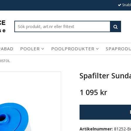
Snabb
PABAD
POOLER
POOLPRODUKTER
SPAPROD
RISTOL
Spafilter Sund
1 095 kr
Artikelnummer:
81252-Br