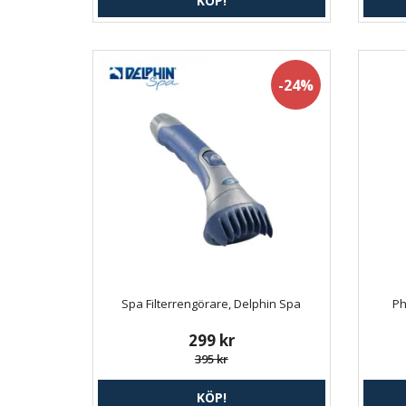
KÖP!
-24%
Spa Filterrengörare, Delphin Spa
Ph
299 kr
395 kr
KÖP!