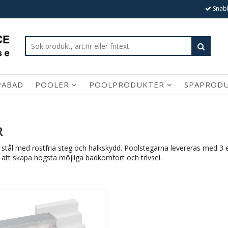
Snabb
PABAD
POOLER
POOLPRODUKTER
SPAPROD
R
itt stål med rostfria steg och halkskydd. Poolstegarna levereras med 3
r att skapa högsta möjliga badkomfort och trivsel.