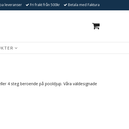
a leveranser
Fri frakt från 500kr
Betala med Faktura
0
UKTER
 eller 4 steg beroende på pooldjup. Våra väldesignade