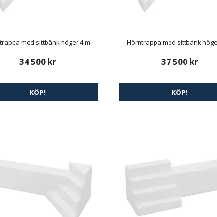
trappa med sittbänk höger 4 m
Hörntrappa med sittbänk höge
34 500 kr
37 500 kr
KÖP!
KÖP!