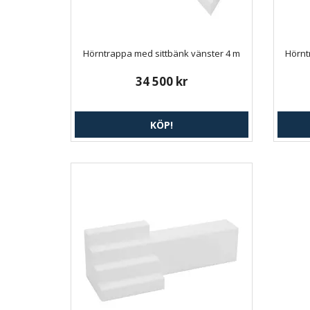
Hörntrappa med sittbänk vänster 4 m
Hörnt
34 500 kr
KÖP!