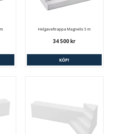
 m
Helgaveltrappa Magnelis 5 m
34 500 kr
KÖP!