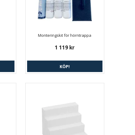
Monteringskit för hörntrappa
1 119 kr
KÖP!