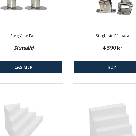
Stegfäste Fast
Stegfäste Fällbara
Slutsåld
4 390 kr
LÄS MER
KÖP!