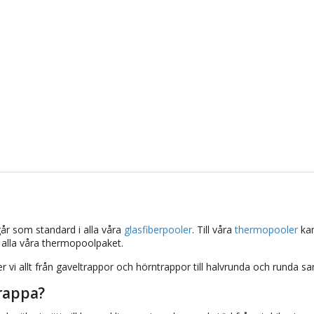
går som standard i alla våra
glasfiberpooler
. Till våra
thermopooler
kan
 alla våra thermopoolpaket.
er vi allt från gaveltrappor och hörntrappor till halvrunda och runda 
trappa?