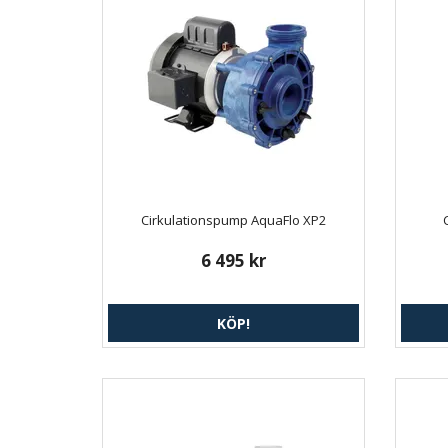
Cirkulationspump AquaFlo XP2
6 495 kr
KÖP!