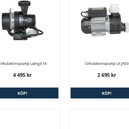
Cirkulationspump Laing E14
Cirkulationspump LX JA50
4 495 kr
2 695 kr
KÖP!
KÖP!