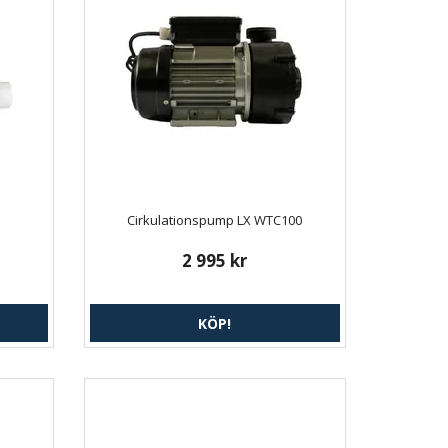
Cirkulationspump LX WTC100
2 995 kr
KÖP!