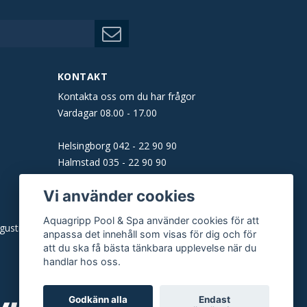
KONTAKT
Kontakta oss om du har frågor
Vardagar 08.00 - 17.00
Helsingborg
042 - 22 90 90
Halmstad
035 - 22 90 90
Båstad
0431 - 160 61
Vi använder cookies
Malmö
040 - 22 90 90
Aquagripp Pool & Spa använder cookies för att
gusti)
E-post:
info@aquagripp.se
anpassa det innehåll som visas för dig och för
att du ska få bästa tänkbara upplevelse när du
handlar hos oss.
Godkänn alla
Endast