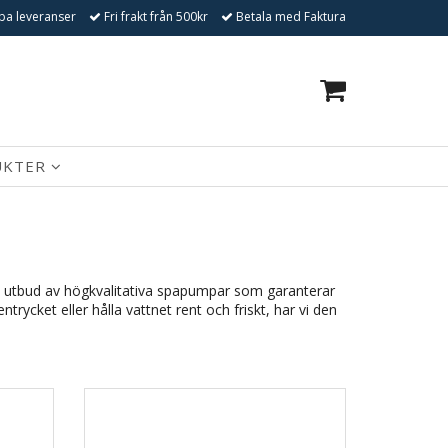
a leveranser
Fri frakt från 500kr
Betala med Faktura
0
UKTER
ett utbud av högkvalitativa spapumpar som garanterar
rycket eller hålla vattnet rent och friskt, har vi den