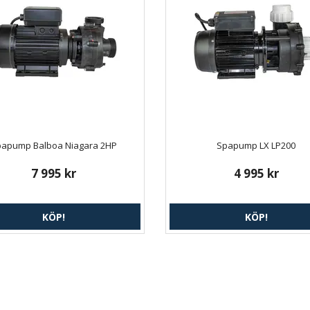
papump Balboa Niagara 2HP
Spapump LX LP200
7 995 kr
4 995 kr
KÖP!
KÖP!