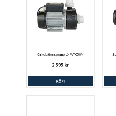
Cirkulationspump LX WTC50M
S
2 595 kr
KÖP!