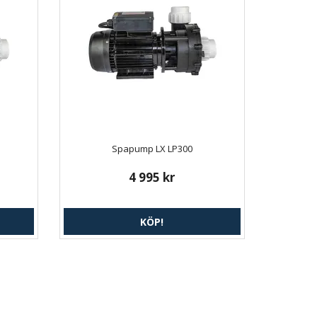
Spapump LX LP300
4 995 kr
KÖP!