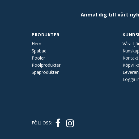
Anmäl dig till vårt ny
PRODUKTER
KUNDS
Hem
Våra tjä
Spabad
Kunska
Pooler
Kontakt
Poolprodukter
Köpvillk
Spaprodukter
Leveran
Logga i
FÖLJ OSS: