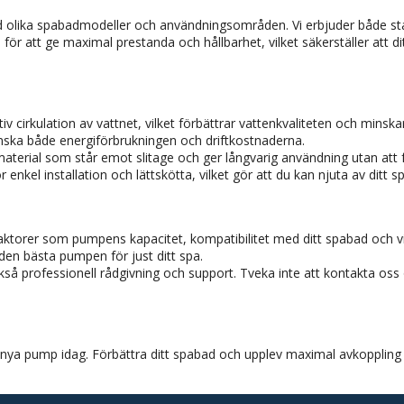
 olika spabadmodeller och användningsområden. Vi erbjuder både st
för att ge maximal prestanda och hållbarhet, vilket säkerställer att di
v cirkulation av vattnet, vilket förbättrar vattenkvaliteten och minsk
nska både energiförbrukningen och driftkostnaderna.
material som står emot slitage och ger långvarig användning utan att 
enkel installation och lättskötta, vilket gör att du kan njuta av dit
faktorer som pumpens kapacitet, kompatibilitet med ditt spabad och vil
 den bästa pumpen för just ditt spa.
ckså professionell rådgivning och support. Tveka inte att kontakta oss
 nya pump idag. Förbättra ditt spabad och upplev maximal avkopplin