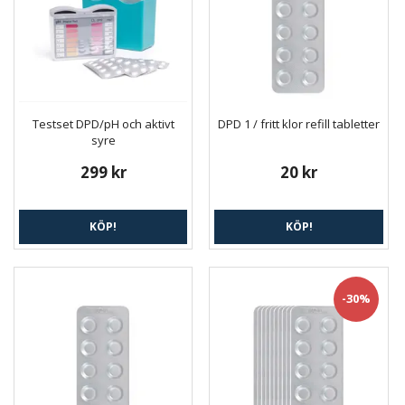
Testset DPD/pH och aktivt
DPD 1 / fritt klor refill tabletter
syre
299 kr
20 kr
KÖP!
KÖP!
-30%