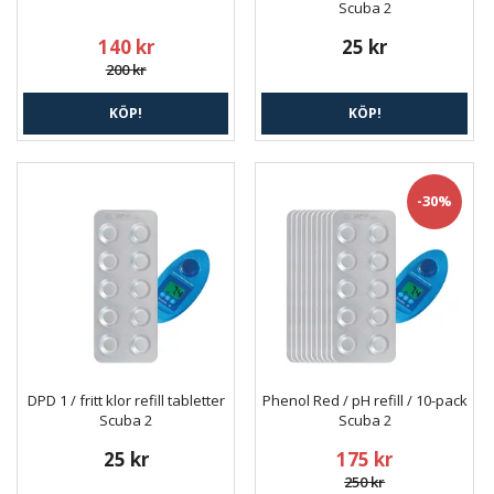
Scuba 2
140 kr
25 kr
200 kr
KÖP!
KÖP!
-30%
DPD 1 / fritt klor refill tabletter
Phenol Red / pH refill / 10-pack
Scuba 2
Scuba 2
25 kr
175 kr
250 kr