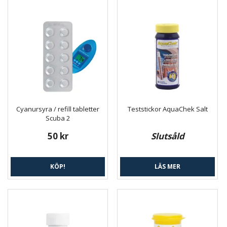
Cyanursyra / refill tabletter
Teststickor AquaChek Salt
Scuba 2
50 kr
Slutsåld
KÖP!
LÄS MER