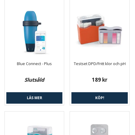
Blue Connect - Plus
Testset DPD/Fritt klor och pH
Slutsåld
189 kr
LÄS MER
KÖP!