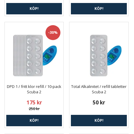
KÖP!
KÖP!
-30%
DPD 1 / fritt klor refill / 10-pack
Total Alkalinitet / refill tabletter
Scuba 2
Scuba 2
175 kr
50 kr
250 kr
KÖP!
KÖP!