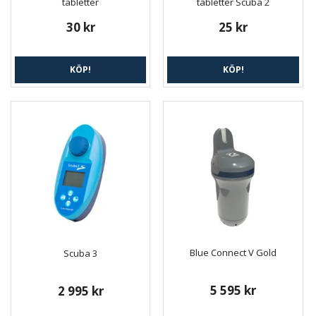
tabletter
tabletter Scuba 2
30 kr
25 kr
KÖP!
KÖP!
Blue Connect V Gold
Scuba 3
5 595 kr
2 995 kr