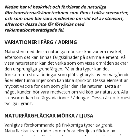
Nedan har vi beskrivit och förklarat de naturliga
förekomsterna/kännetecknen som finns i olika stensorter,
och som man bör vara medveten om vid val av stensort,
eftersom dessa inte får förväxlas med
reklamationsberättigade fel.
VARIATIONER I FÄRG / ÅDRING
Natursten med dessa naturliga mönster kan variera mycket,
eftersom det kan finnas färgskillnader på samma element. På
vissa naturstenar kan det verka som om vissa områden saknar
den ursprungliga grundfärgen. På andra typer kan det
förekomma stora ådringar som plötsligt bryts av en tvärgående
åder eller tunna linjer som kan likna sprickor. Dessa element är
mycket vackra för dem som gillar den råa naturen. Detta är
något kunden bör vara medveten om vid köp av natursten. Alla
stensorter kan ha färgvariationer / ådringar. Dessa är dock mest
tydliga i granit.
NATURFÄRGFLÄCKAR MÖRKA / LJUSA
Vanligtvis förekommande på fin-korniga typer av granit.
Naturfläckar framträder som mörka eller ljusa fläckar av