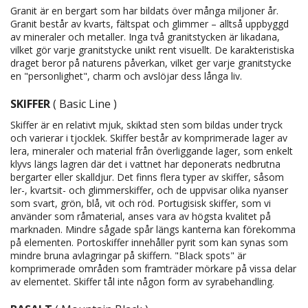
Granit är en bergart som har bildats över många miljoner år.
Granit består av kvarts, fältspat och glimmer – alltså uppbyggd
av mineraler och metaller. Inga två granitstycken är likadana,
vilket gör varje granitstycke unikt rent visuellt. De karakteristiska
draget beror på naturens påverkan, vilket ger varje granitstycke
en "personlighet", charm och avslöjar dess långa liv.
SKIFFER
( Basic Line )
Skiffer är en relativt mjuk, skiktad sten som bildas under tryck
och varierar i tjocklek. Skiffer består av komprimerade lager av
lera, mineraler och material från överliggande lager, som enkelt
klyvs längs lagren där det i vattnet har deponerats nedbrutna
bergarter eller skalldjur. Det finns flera typer av skiffer, såsom
ler-, kvartsit- och glimmerskiffer, och de uppvisar olika nyanser
som svart, grön, blå, vit och röd. Portugisisk skiffer, som vi
använder som råmaterial, anses vara av högsta kvalitet på
marknaden. Mindre sågade spår längs kanterna kan förekomma
på elementen. Portoskiffer innehåller pyrit som kan synas som
mindre bruna avlagringar på skiffern. "Black spots" är
komprimerade områden som framträder mörkare på vissa delar
av elementet. Skiffer tål inte någon form av syrabehandling.