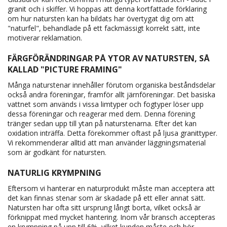
granit och i skiffer. Vi hoppas att denna kortfattade förklaring
om hur natursten kan ha bildats har övertygat dig om att
"naturfel", behandlade på ett fackmässigt korrekt sätt, inte
motiverar reklamation.
FÄRGFÖRÄNDRINGAR PÅ YTOR AV NATURSTEN, SÅ
KALLAD "PICTURE FRAMING"
Många naturstenar innehåller förutom organiska beståndsdelar
också andra föreningar, framför allt järnföreningar. Det basiska
vattnet som används i vissa limtyper och fogtyper löser upp
dessa föreningar och reagerar med dem. Denna förening
tränger sedan upp till ytan på naturstenarna. Efter det kan
oxidation inträffa. Detta förekommer oftast på ljusa granittyper.
Vi rekommenderar alltid att man använder läggningsmaterial
som är godkänt för natursten.
NATURLIG KRYMPNING
Eftersom vi hanterar en naturprodukt måste man acceptera att
det kan finnas stenar som är skadade på ett eller annat sätt.
Natursten har ofta sitt ursprung långt borta, vilket också är
förknippat med mycket hantering. Inom vår bransch accepteras
en krympning på upp till 6%, vilket kunden måste och bör