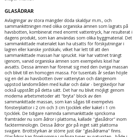
GLASÅDRAR
Avlagringar av stora mängder döda skaldjur m.m., och
sammankittningen med olika organiska ämnen som lagrats på
havsbotten, kombinerat med enormt vattentryck, har resulterat i
dagens produkt, som kan användas som olika byggmaterial. Det
sammankittade materialet kan ha utsatts för förskjutningar i
lagren eller kanske jordskalv, vilket har lett till att den
sammankittade massan har spruckit. Här har vattnet trängt
igenom, varvid organiska ämnen som exempelvis kisel har
avsatts. Dessa ämnen har förenat sig med den övriga massan
och blivit till en homogen massa. För tusentals år sedan höjde
sig en del av havsbotten över vattenytan och därigenom
uppstod landområden med kullar och dalar - bergskedjor har
också uppstått på detta sätt. Det har nu blivit möjligt genom
moderna arbetsmetoder att "bryta" block av den
sammankittade massan, som kan sågas till exempelvis
fönsterplattor i 2 cm och 3 cm tjocklek eller kakel i 1 cm
tjocklek. De tidigare nämnda sammankittade sprickorna
framträder nu som ådror i plattorna, kallade "glasådror" inom
fackterminologin. Dessa ådror gör på inget sätt plattorna
svagare. Brottstyrkan är större just där "glasådrarna" finns.
Glasådror kan förekomma i många typer av natursten - både i