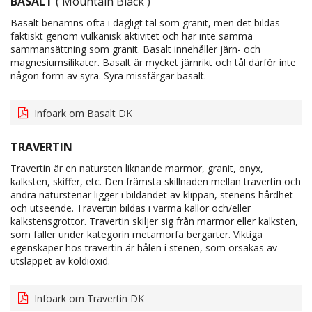
BASALT
( Mountain Black )
Basalt benämns ofta i dagligt tal som granit, men det bildas
faktiskt genom vulkanisk aktivitet och har inte samma
sammansättning som granit. Basalt innehåller järn- och
magnesiumsilikater. Basalt är mycket järnrikt och tål därför inte
någon form av syra. Syra missfärgar basalt.
Infoark om Basalt DK
TRAVERTIN
Travertin är en natursten liknande marmor, granit, onyx,
kalksten, skiffer, etc. Den främsta skillnaden mellan travertin och
andra naturstenar ligger i bildandet av klippan, stenens hårdhet
och utseende. Travertin bildas i varma källor och/eller
kalkstensgrottor. Travertin skiljer sig från marmor eller kalksten,
som faller under kategorin metamorfa bergarter. Viktiga
egenskaper hos travertin är hålen i stenen, som orsakas av
utsläppet av koldioxid.
Infoark om Travertin DK