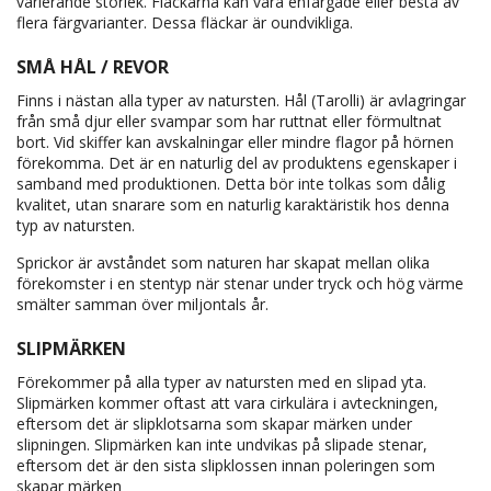
varierande storlek. Fläckarna kan vara enfärgade eller bestå av
flera färgvarianter. Dessa fläckar är oundvikliga.
SMÅ HÅL / REVOR
Finns i nästan alla typer av natursten. Hål (Tarolli) är avlagringar
från små djur eller svampar som har ruttnat eller förmultnat
bort. Vid skiffer kan avskalningar eller mindre flagor på hörnen
förekomma. Det är en naturlig del av produktens egenskaper i
samband med produktionen. Detta bör inte tolkas som dålig
kvalitet, utan snarare som en naturlig karaktäristik hos denna
typ av natursten.
Sprickor är avståndet som naturen har skapat mellan olika
förekomster i en stentyp när stenar under tryck och hög värme
smälter samman över miljontals år.
SLIPMÄRKEN
Förekommer på alla typer av natursten med en slipad yta.
Slipmärken kommer oftast att vara cirkulära i avteckningen,
eftersom det är slipklotsarna som skapar märken under
slipningen. Slipmärken kan inte undvikas på slipade stenar,
eftersom det är den sista slipklossen innan poleringen som
skapar märken