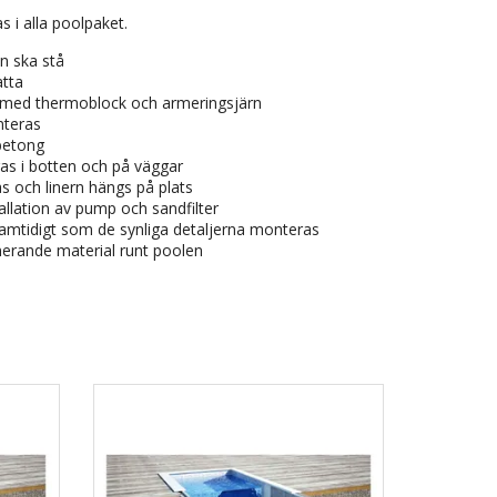
 i alla poolpaket.
n ska stå
atta
med thermoblock och armeringsjärn
nteras
betong
s i botten och på väggar
s och linern hängs på plats
allation av pump och sandfilter
samtidigt som de synliga detaljerna monteras
nerande material runt poolen