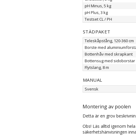
pH Minus, 5 kg
pH Plus, 3 kg
Testset CL / PH
STÄDPAKET
Teleskåpstång, 120-360 cm
Borste med aluminiumförst
Bottenhåv med skrapkant
Bottensug med sidoborstar
Flytslang, 8 m
MANUAL
Svensk
Montering av poolen
Detta är en grov beskrivni
Obs! Läs alltid igenom hel
säkerhetshänvisningen inn