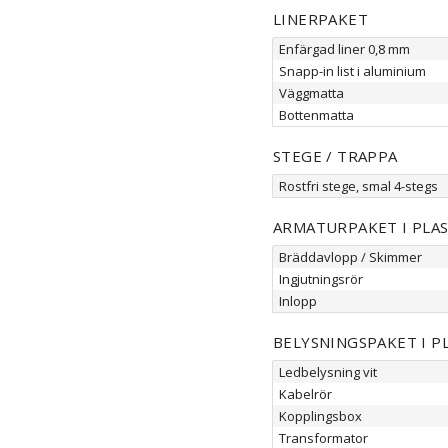
LINERPAKET
Enfärgad liner 0,8 mm
Snapp-in list i aluminium
Väggmatta
Bottenmatta
STEGE / TRAPPA
Rostfri stege, smal 4-stegs
ARMATURPAKET I PLA
Bräddavlopp / Skimmer
Ingjutningsrör
Inlopp
BELYSNINGSPAKET I P
Ledbelysning vit
Kabelrör
Kopplingsbox
Transformator