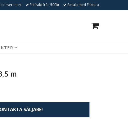
a leveranser
Fri frakt från 500kr
Betala med Faktura
0
UKTER
3,5 m
ONTAKTA SÄLJARE!