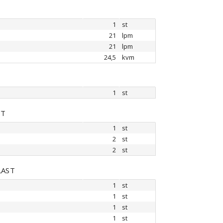
1
st
21
lpm
21
lpm
24,5
kvm
1
st
ST
1
st
2
st
2
st
LAST
1
st
1
st
1
st
1
st