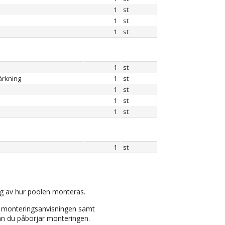
1
st
1
st
1
st
1
st
ärkning
1
st
1
st
1
st
1
st
1
st
ng av hur poolen monteras.
a monteringsanvisningen samt
an du påbörjar monteringen.