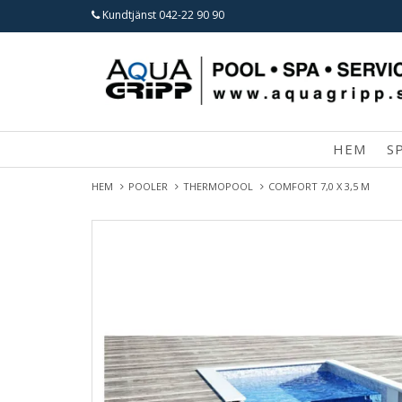
Kundtjänst
042-22 90 90
HEM
S
HEM
POOLER
THERMOPOOL
COMFORT 7,0 X 3,5 M