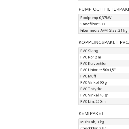
PUMP OCH FILTERPAK
Poolpump 0,37kW
Sandfilter 500
Filtermedia AFM Glas, 21 kg
KOPPLINGSPAKET PVC
PVC Slang
PVC Rör 2 m
PVC Kulventiler
PVC Unioner 50x1,5"
PVC Muff
PVC Vinkel 90 gr
PVC T-stycke
PVC Vinkel 45 gr
PVC Lim, 250 ml
KEMIPAKET
MultiTab, 3 kg
Chockklor, 3 kg