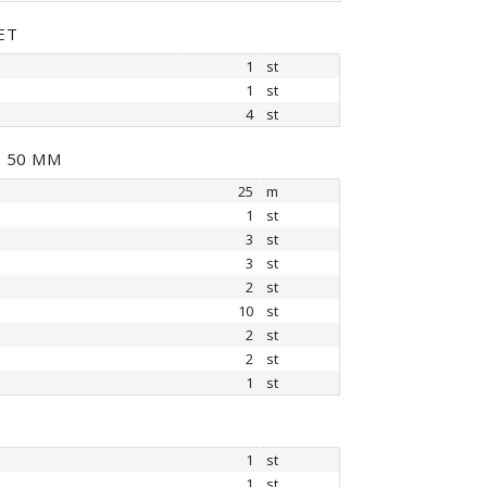
ET
1
st
1
st
4
st
, 50 MM
25
m
1
st
3
st
3
st
2
st
10
st
2
st
2
st
1
st
1
st
1
st