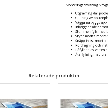
Monteringsanvisning bifogas
Utgrävning där poole
Gjutning av bottenpl
Väggarna byggs upp 
Inbyggnadsdelar mo
Stommen fylls med 
Skyddsmatta montera
Snäpp-in list montera
Rördragning och inst
Påfyllnad av vatten 
Återfyllning med drä
Relaterade produkter