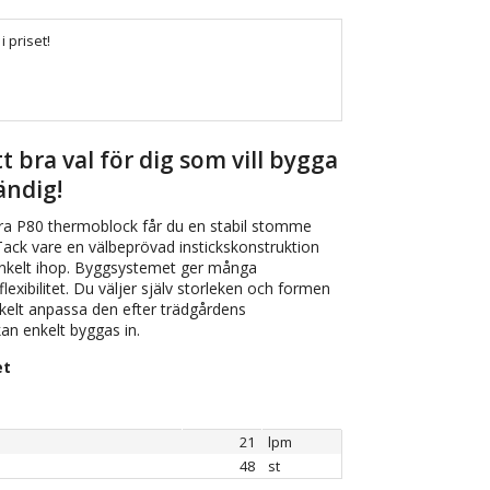
i priset!
 bra val för dig som vill bygga
händig!
ra P80 thermoblock får du en stabil stomme
Tack vare en välbeprövad instickskonstruktion
enkelt ihop. Byggsystemet ger många
lexibilitet. Du väljer själv storleken och formen
nkelt anpassa den efter trädgårdens
kan enkelt byggas in.
et
21
lpm
48
st