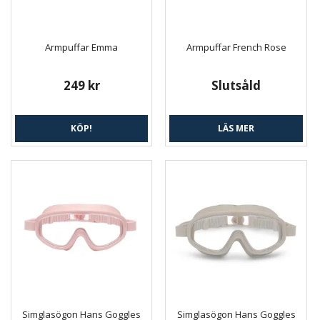
Armpuffar Emma
Armpuffar French Rose
249 kr
Slutsåld
KÖP!
LÄS MER
Simglasögon Hans Goggles
Simglasögon Hans Goggles