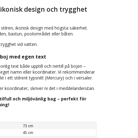
- ikonisk design och trygghet
stilren, ikonisk design med högsta säkerhet.
den, bastun, poolområdet eller båten.
trygghet vid vatten.
vboj med egen text
sonlig text både upptill och nertill på bojen –
 eget namn eller koordinater. Vi rekommenderar
t i ett stilrent typsnitt (Mercury) och i versaler.
ler koordinater, skriver ni det i meddelanderutan.
tilfull och miljövänlig bag – perfekt för
ing!
73 cm
45 cm