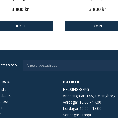
3 800 kr
3 800 kr
KÖP!
KÖP!
hetsbrev
ERVICE
BUTIKER
nster
HELSINGBORG
psbank
Andesitgatan 14A, Helsingborg
a oss
Vardagar 10.00 - 17.00
or
Lördagar 10.00 - 13.00
s
Söndagar Stängt