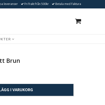
a leveranser
Fri frakt från 500kr
Betala med Faktura
0
UKTER
tt Brun
LÄGG I VARUKORG