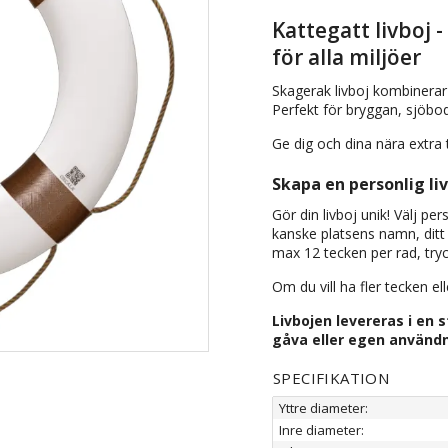
Kattegatt livboj 
för alla miljöer
Skagerak livboj kombinerar 
Perfekt för bryggan, sjöbo
Ge dig och dina nära extra 
Skapa en personlig li
Gör din livboj unik! Välj per
kanske platsens namn, ditt
max 12 tecken per rad, tryck
Om du vill ha fler tecken el
Livbojen levereras i en s
gåva eller egen användn
SPECIFIKATION
Yttre diameter:
Inre diameter: