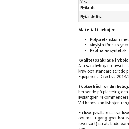
Vikt:
Flytkraft:
Flytande lina:
Material i livbojen:
Polyuretanskum med f
Vinylyta för slitstyr
Replina av syntetisk
Kvalitetssäkrade livboj
Alla våra livbojar, oavsett 
krav och standardiserade 
Equipment Directive 2014/
Skötselråd för din livboj
beroende på placering och 
livslängden rekommenderar v
Vid behov kan livbojen ren
En livbojshållare säkrar livb
optimal tillgänglighet bör 
(överkant) så att både bar
den.