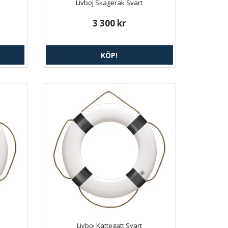
Livboj Skagerak Svart
3 300 kr
KÖP!
Livboj Kattegatt Svart