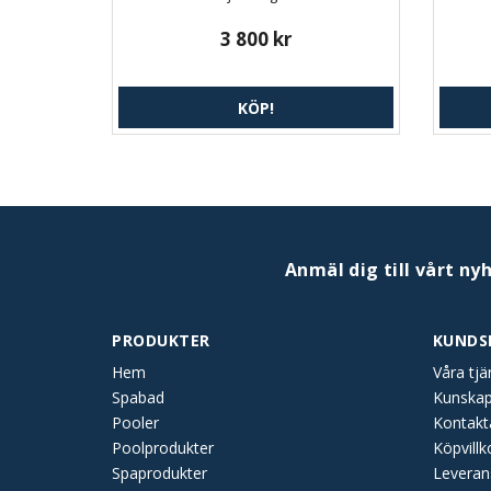
3 800 kr
KÖP!
Anmäl dig till vårt ny
PRODUKTER
KUNDS
Hem
Våra tjä
Spabad
Kunska
Pooler
Kontakt
Poolprodukter
Köpvillk
Spaprodukter
Leveran