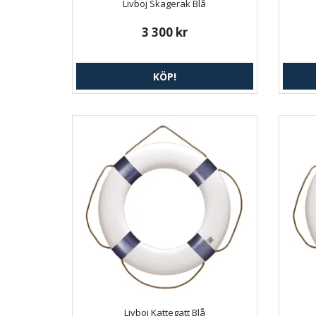
Livboj Skagerak Blå
3 300 kr
KÖP!
Livboj Kattegatt Blå