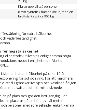
2,5 kg
Klarar upp till två personer
8 mm syntetisk hampa (brun) med en
brottstyrka på ca 900 kg
örstärkning för extra hållbarhet
ka och väderbeständighet
 hampa
ar för högsta säkerhet
färg eller storlek, tillverkas enligt samma höga
produktionsmetod i enlighet med Marine
90/EU.
:
Livbojen har en hållbarhet på cirka 10 år,
exponering för sol och vind. För att maximera
i att du granskar livbojen och kastlinan årligen.
göras med vatten och ett milt diskmedel.
ojen på plats och gör den lättillgänglig. För
livbojen placeras på en höjd av 1,5 meter
n och personer med rörelsehinder enkelt kan nå