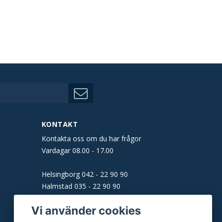
KONTAKT
Kontakta oss om du har frågor
Vardagar 08.00 - 17.00
Helsingborg
042 - 22 90 90
Halmstad
035 - 22 90 90
Båstad
0431 - 160 61
Vi använder cookies
Malmö
040 - 22 90 90