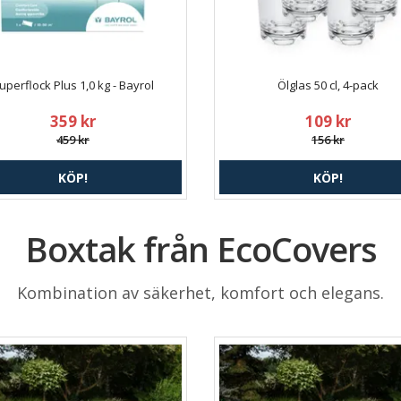
uperflock Plus 1,0 kg - Bayrol
Ölglas 50 cl, 4-pack
359 kr
109 kr
459 kr
156 kr
KÖP!
KÖP!
Boxtak från EcoCovers
Kombination av säkerhet, komfort och elegans.