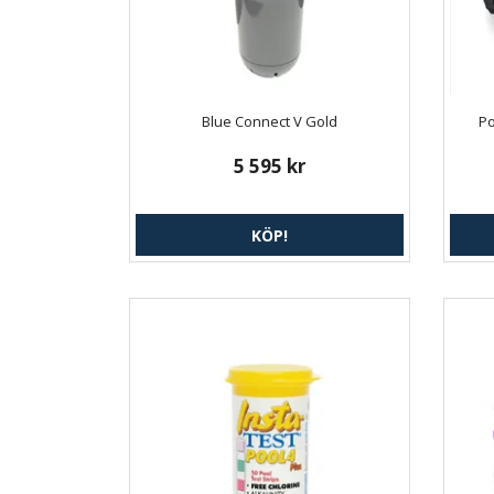
Blue Connect V Gold
Po
5 595 kr
KÖP!