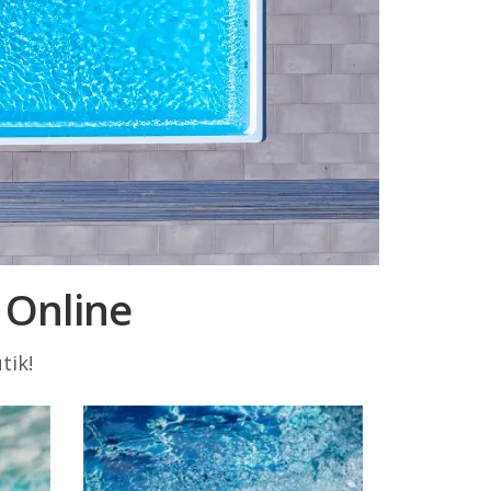
 Online
tik!