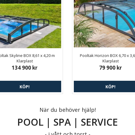
ltak Skyline BOX 8,61 x 4,20 m
Pooltak Horizon BOX 6,70 x 3,
Klarplast
Klarplast
134 900 kr
79 900 kr
KÖP!
KÖP!
När du behöver hjälp!
POOL | SPA | SERVICE
- i vått och torrt -