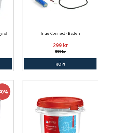
ayrol
Blue Connect - Batteri
299 kr
399 kr
KÖP!
30%