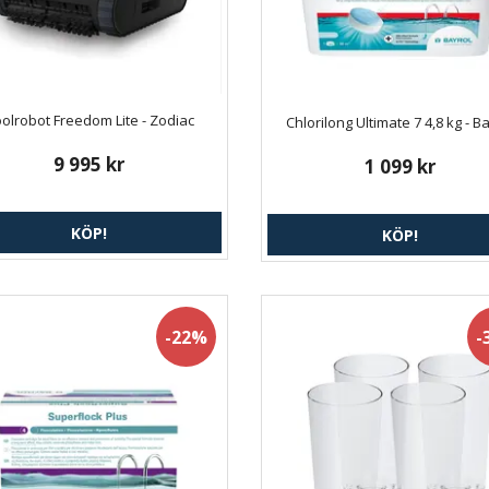
olrobot Freedom Lite - Zodiac
Chlorilong Ultimate 7 4,8 kg - B
9 995 kr
1 099 kr
KÖP!
KÖP!
-22%
-