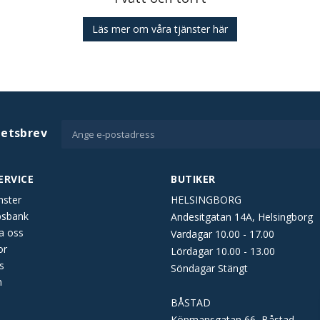
Läs mer om våra tjänster här
hetsbrev
ERVICE
BUTIKER
nster
HELSINGBORG
psbank
Andesitgatan 14A, Helsingborg
a oss
Vardagar 10.00 - 17.00
or
Lördagar 10.00 - 13.00
s
Söndagar Stängt
n
BÅSTAD
Köpmansgatan 66, Båstad