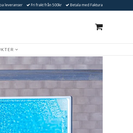
a leveranser
Fri frakt från 500kr
Betala med Faktura
0
UKTER