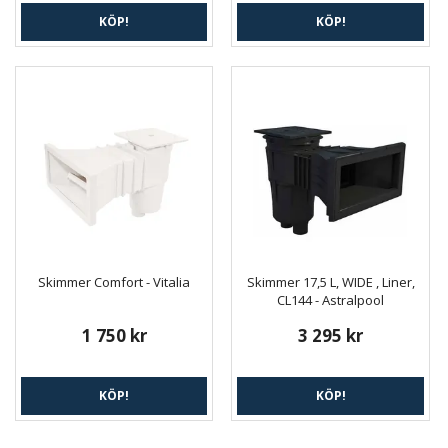
KÖP!
KÖP!
Skimmer Comfort - Vitalia
Skimmer 17,5 L, WIDE , Liner,
CL144 - Astralpool
1 750 kr
3 295 kr
KÖP!
KÖP!