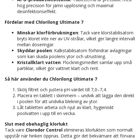
hög precision för jämn upplösning och maximal
desinfektionseffekt.
Fördelar med Chlorilong Ultimate 7
Minskar klorförbrukningen
: Tack vare klorstabilisatorn
bryts kloret inte ner av UV-strålar, vilket ger längre intervall
mellan doseringar.
Skyddar poolen
: Kalkstabilisatorn förhindrar avlagringar
som kan skada poolens ytor och utrustning.
Kristallklart vatten
: Flockningsmedlet samlar upp små
partiklar, vilket gör vattnet klart och rent.
Så här använder du Chlorilong Ultimate 7
Skölj filtret och justera pH-värdet till 7,0–7,4.
Placera en tablett i skimmern – undvik att lägga den direkt
i poolen för att undvika blekning av ytor.
Låt tabletten arbeta och njut av klart, hygieniskt
poolvatten i upp till en vecka.
Slut med obehaglig klorlukt
Tack vare
Clorodor Control
elimineras klorlukten som normalt
uppstår när hinken öppnas. Detta gör det bekvämare att förvara