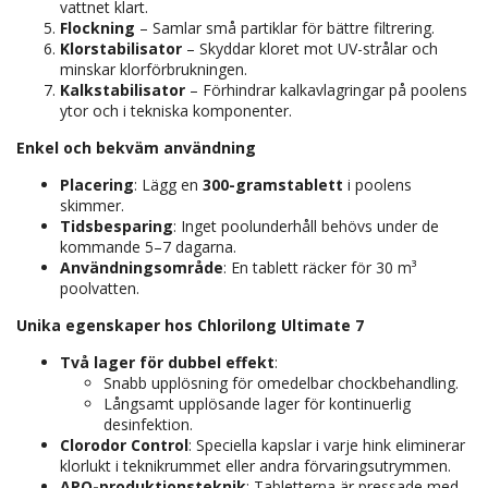
vattnet klart.
Flockning
– Samlar små partiklar för bättre filtrering.
Klorstabilisator
– Skyddar kloret mot UV-strålar och
minskar klorförbrukningen.
Kalkstabilisator
– Förhindrar kalkavlagringar på poolens
ytor och i tekniska komponenter.
Enkel och bekväm användning
Placering
: Lägg en
300-gramstablett
i poolens
skimmer.
Tidsbesparing
: Inget poolunderhåll behövs under de
kommande 5–7 dagarna.
Användningsområde
: En tablett räcker för 30 m³
poolvatten.
Unika egenskaper hos Chlorilong Ultimate 7
Två lager för dubbel effekt
:
Snabb upplösning för omedelbar chockbehandling.
Långsamt upplösande lager för kontinuerlig
desinfektion.
Clorodor Control
: Speciella kapslar i varje hink eliminerar
klorlukt i teknikrummet eller andra förvaringsutrymmen.
APO-produktionsteknik
: Tabletterna är pressade med