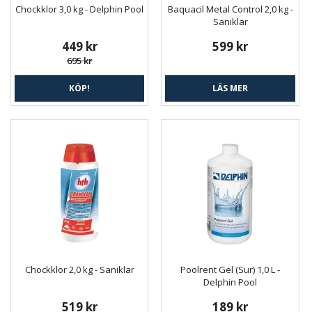
Chockklor 3,0 kg - Delphin Pool
Baquacil Metal Control 2,0 kg -
Saniklar
449 kr
599 kr
695 kr
KÖP!
LÄS MER
Chockklor 2,0 kg - Saniklar
Poolrent Gel (Sur) 1,0 L -
Delphin Pool
519 kr
189 kr