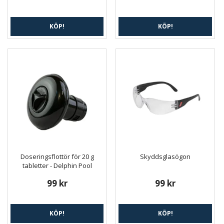
KÖP!
KÖP!
Doseringsflottör för 20 g
Skyddsglasögon
tabletter - Delphin Pool
99 kr
99 kr
KÖP!
KÖP!