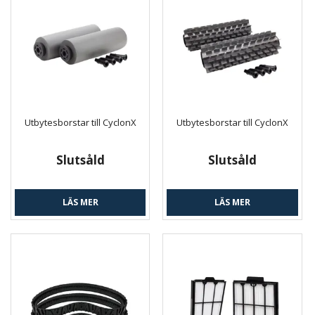
Utbytesborstar till CyclonX
Utbytesborstar till CyclonX
Slutsåld
Slutsåld
LÄS MER
LÄS MER