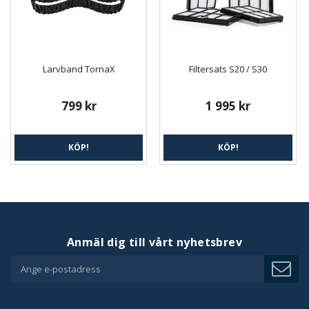
Larvband TornaX
Filtersats S20 / S30
799 kr
1 995 kr
KÖP!
KÖP!
Anmäl dig till vårt nyhetsbrev