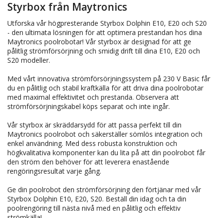
Styrbox från Maytronics
Utforska vår högpresterande Styrbox Dolphin E10, E20 och S20
- den ultimata lösningen för att optimera prestandan hos dina
Maytronics poolrobotar! Vår styrbox är designad för att ge
pålitlig strömförsörjning och smidig drift till dina E10, E20 och
S20 modeller.
Med vårt innovativa strömförsörjningssystem på 230 V Basic får
du en pålitlig och stabil kraftkälla för att driva dina poolrobotar
med maximal effektivitet och prestanda. Observera att
strömförsörjningskabel köps separat och inte ingår.
Vår styrbox är skräddarsydd för att passa perfekt till din
Maytronics poolrobot och säkerställer sömlös integration och
enkel användning. Med dess robusta konstruktion och
högkvalitativa komponenter kan du lita på att din poolrobot får
den ström den behöver för att leverera enastående
rengöringsresultat varje gång.
Ge din poolrobot den strömförsörjning den förtjänar med vår
Styrbox Dolphin E10, E20, S20. Beställ din idag och ta din
poolrengöring till nästa nivå med en pålitlig och effektiv
strömkälla!