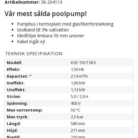
Artikelnummer:
36-204113
Vår mest sålda poolpump!
Pumphus i termoplast med glasfiberförstärkning
Godkänd till 3% saltvatten
Medföljer limbara 50 mm unioner
Kabel ingår ej!
TEKNISK SPECIFIKATION
Modell:
KSE 150 T1IE3
Effekt:
1,50 Hk
Kapacitet:
*
21,9 m³/h
Ineffekt:
1,60 kW
Uteffekt:
1,13 kW
Ström:
5,0 / 2,9 A
Spänning:
400 V
Max vattentemp:
50 °C
Max tryck:
2,5 bar
Längd:
580 mm
Höjd:
271 mm
Bredd:
210 mm