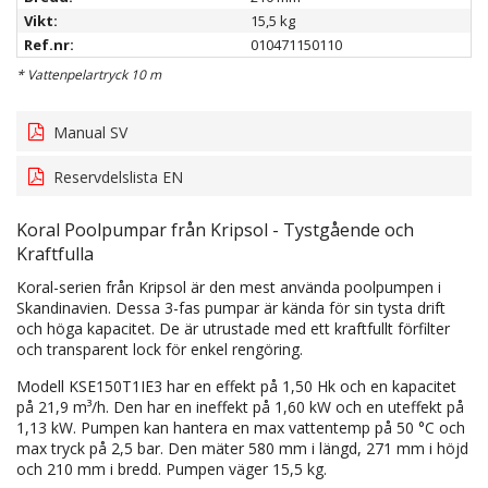
Vikt:
15,5 kg
Ref.nr:
010471150110
* Vattenpelartryck 10 m
Manual SV
Reservdelslista EN
Koral Poolpumpar från Kripsol - Tystgående och
Kraftfulla
Koral-serien från Kripsol är den mest använda poolpumpen i
Skandinavien. Dessa 3-fas pumpar är kända för sin tysta drift
och höga kapacitet. De är utrustade med ett kraftfullt förfilter
och transparent lock för enkel rengöring.
Modell KSE150T1IE3 har en effekt på 1,50 Hk och en kapacitet
på 21,9 m³/h. Den har en ineffekt på 1,60 kW och en uteffekt på
1,13 kW. Pumpen kan hantera en max vattentemp på 50 °C och
max tryck på 2,5 bar. Den mäter 580 mm i längd, 271 mm i höjd
och 210 mm i bredd. Pumpen väger 15,5 kg.