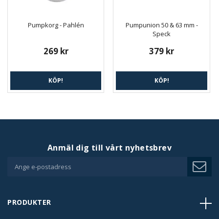
Pumpkorg - Pahlén
Pumpunion 50 & 63 mm -
Speck
269 kr
379 kr
KÖP!
KÖP!
Anmäl dig till vårt nyhetsbrev
PRODUKTER