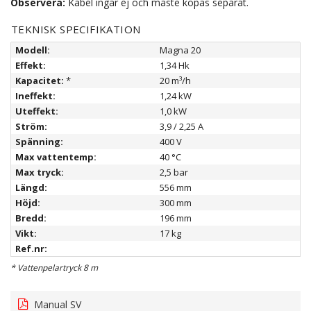
Observera:
Kabel ingår ej och måste köpas separat.
TEKNISK SPECIFIKATION
Modell:
Magna 20
Effekt:
1,34 Hk
Kapacitet:
*
20 m³/h
Ineffekt:
1,24 kW
Uteffekt:
1,0 kW
Ström:
3,9 / 2,25 A
Spänning:
400 V
Max vattentemp:
40 °C
Max tryck:
2,5 bar
Längd:
556 mm
Höjd:
300 mm
Bredd:
196 mm
Vikt:
17 kg
Ref.nr:
* Vattenpelartryck 8 m
Manual SV