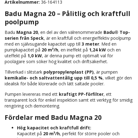
Artikelnummer:
36-164113
Badu Magna 20 – Pålitlig och kraftfull
poolpump
Badu
Magna 20
, en del av den välrenommerade
Badu® Top-
serien från Speck
, är en kraftfull och energieffektiv poolpump
med en självsugande kapacitet upp till
3 meter
. Med en
pumpkapacitet på
20 m³/h
, en ineffekt på
1,24 kW
och en
uteffekt på
1,0 kW
, är denna pump ett optimalt val för
poolägare som söker hög kvalitet och driftsäkerhet.
Tillverkad i slitstark
polypropylenplast (PP)
, är pumpen
kemikalie- och saltvattentålig upp till 0,5 %
, vilket gör den
idealisk för både klorerade och lätt saltade pooler.
Pumpen levereras med ett
kraftigt PP-förfilter
, ett
transparent lock för enkel inspektion samt ett verktyg för smidig
rengöring och demontering.
Fördelar med Badu Magna 20
Hög kapacitet och kraftfull drift:
Kapacitet på
20 m³/h
, perfekt för större pooler och