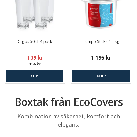
Ölglas 50 cl, 4-pack
Tempo Sticks 4,5 kg
109 kr
1 195 kr
156 kr
KÖP!
KÖP!
Boxtak från EcoCovers
Kombination av säkerhet, komfort och
elegans.