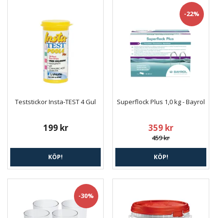
-22%
Teststickor Insta-TEST 4 Gul
Superflock Plus 1,0 kg - Bayrol
199 kr
359 kr
459 kr
KÖP!
KÖP!
-30%