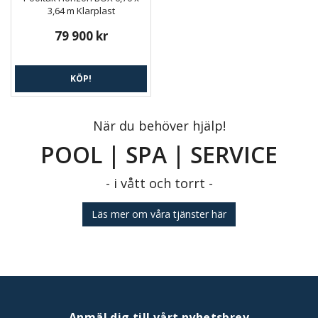
3,64 m Klarplast
79 900 kr
KÖP!
När du behöver hjälp!
POOL | SPA | SERVICE
- i vått och torrt -
Läs mer om våra tjänster här
Anmäl dig till vårt nyhetsbrev