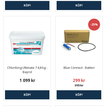
KÖP!
KÖP!
-25%
Chlorilong Ultimate 7 4,8 kg -
Blue Connect - Batteri
Bayrol
1 099 kr
299 kr
399 kr
KÖP!
KÖP!