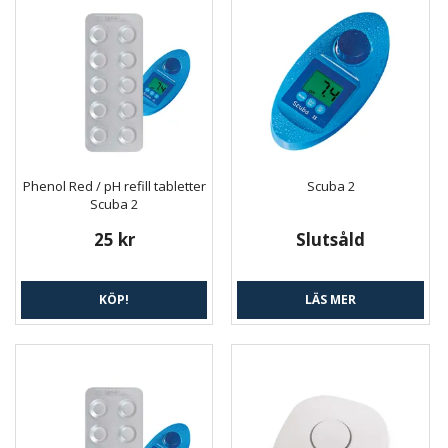
Phenol Red / pH refill tabletter
Scuba 2
Scuba 2
25 kr
Slutsåld
KÖP!
LÄS MER