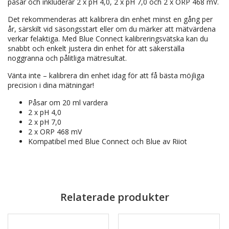
påsar och inkluderar 2 x pH 4,0, 2 x pH 7,0 och 2 x ORP 468 mV.
Det rekommenderas att kalibrera din enhet minst en gång per
år, särskilt vid säsongsstart eller om du märker att mätvärdena
verkar felaktiga. Med Blue Connect kalibreringsvätska kan du
snabbt och enkelt justera din enhet för att säkerställa
noggranna och pålitliga mätresultat.
Vänta inte – kalibrera din enhet idag för att få bästa möjliga
precision i dina mätningar!
Påsar om 20 ml vardera
2 x pH 4,0
2 x pH 7,0
2 x ORP 468 mV
Kompatibel med Blue Connect och Blue av Riiot
Relaterade produkter