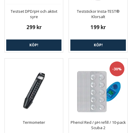
Testset DPD/pH och aktivt
Teststickor Insta-TEST®
syre
Klorsalt
299 kr
199 kr
KÖP!
KÖP!
-30%
Termometer
Phenol Red / pH refill / 10-pack
Scuba 2