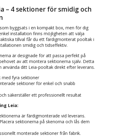
 – 4 sektioner för smidig och
n
 som byggsats i en kompakt box, men för dig
el installation finns möjligheten att välja
tiska tillval får du ett färdigmonterat pooltak i
stallationen smidig och tidseffektiv.
erna är designade för att passa perfekt på
 behovet av att montera sektionerna själv. Detta
h använda ditt Leia-pooltak direkt efter leverans.
 med fyra sektioner
terade sektioner för enkel och snabb
och säkerställer ett professionellt resultat
ng Leia:
ktionerna är färdigmonterade vid leverans.
Placera sektionerna på skenorna och lås dem
sionellt monterade sektioner från fabrik.