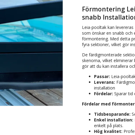
Förmontering Leia
snabb Installatio
Leia-pooltak kan levereras
som önskar en snabb och enk
förmontering. Med detta prak
fyra sektioner, vilket gör in
De färdigmonterade sektion
skenorna, vilket eliminerar
gör att du kan installera oc
Passar:
Leia-pooltak
Leverans:
Färdigmon
installation
Fördelar:
Sparar tid 
Fördelar med förmonteri
Tidsbesparande:
Se
Enkel installation:
enkelt på plats.
Hög kvalitet:
Profes