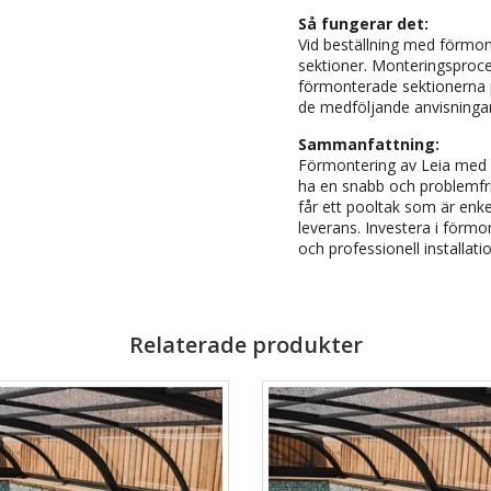
Så fungerar det:
Vid beställning med förmont
sektioner. Monteringsproce
förmonterade sektionerna p
de medföljande anvisninga
Sammanfattning:
Förmontering av Leia med 4
ha en snabb och problemfri i
får ett pooltak som är enkel
leverans. Investera i förm
och professionell installati
Relaterade produkter