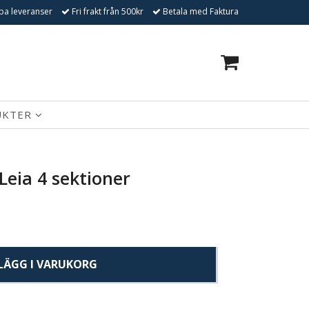
a leveranser
Fri frakt från 500kr
Betala med Faktura
0
UKTER
Leia 4 sektioner
LÄGG I VARUKORG