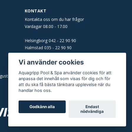
KONTAKT
Kontakta oss om du har frågor
Vardagar 08.00 - 17.00
Helsingborg
042 - 22 90 90
Halmstad
035 - 22 90 90
Båstad
0431 - 160 61
Vi använder cookies
Malmö
040 - 22 90 90
Aquagripp Pool & Spa använder cookies för att
gusti)
E-post:
info@aquagripp.se
anpassa det innehåll som visas för dig och för
att du ska få bästa tänkbara upplevelse när du
handlar hos oss.
Godkänn alla
Endast
nödvändiga