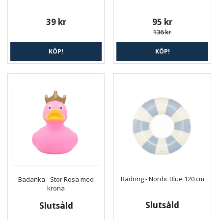
39 kr
95 kr
136 kr
KÖP!
KÖP!
Badring - Nordic Blue 120 cm
Badanka - Stor Rosa med
krona
Slutsåld
Slutsåld