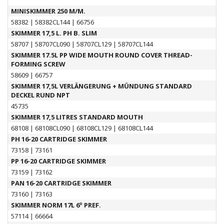
MINISKIMMER 250 M/M.
58382
|
58382CL144
|
66756
SKIMMER 17,5 L. PH B. SLIM
58707
|
58707CL090
|
58707CL129
|
58707CL144
SKIMMER 17.5L PP WIDE MOUTH ROUND COVER THREAD-
FORMING SCREW
58609
|
66757
SKIMMER 17,5L VERLÄNGERUNG + MÜNDUNG STANDARD
DECKEL RUND NPT
45735
SKIMMER 17,5 LITRES STANDARD MOUTH
68108
|
68108CL090
|
68108CL129
|
68108CL144
PH 16-20 CARTRIDGE SKIMMER
73158
|
73161
PP 16-20 CARTRIDGE SKIMMER
73159
|
73162
PAN 16-20 CARTRIDGE SKIMMER
73160
|
73163
SKIMMER NORM 17L 6º PREF.
57114
|
66664