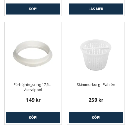
KÖP!
LÄS MER
Förhöjningsring 17,5L -
Skimmerkorg - Pahlén
Astralpool
149 kr
259 kr
KÖP!
KÖP!