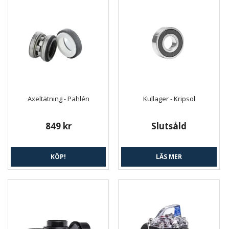
Axeltätning - Pahlén
Kullager - Kripsol
849 kr
Slutsåld
KÖP!
LÄS MER