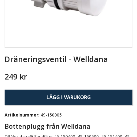
Dräneringsventil - Welldana
249 kr
LÄGG I VARUKORG
Artikelnummer:
49-150005
Bottenplugg från Welldana
Till Welldana® Sandfilter 45-150400, 45-150500, 45-151400, 45-