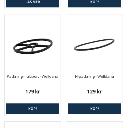
LÄS MER
KÖP!
Packning multiport - Welldana
H-packning - Welldana
179 kr
129 kr
KÖP!
KÖP!