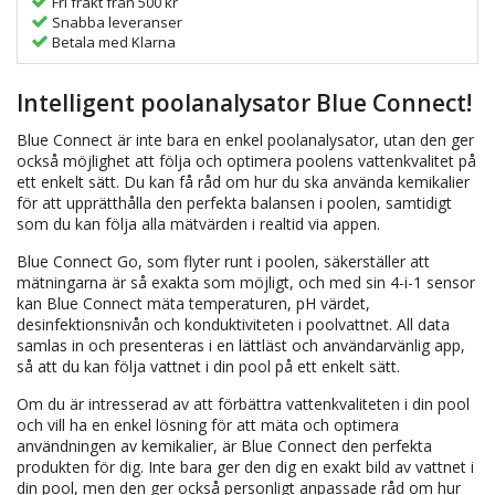
Fri frakt från 500 kr
Snabba leveranser
Betala med Klarna
Intelligent poolanalysator Blue Connect!
Blue Connect är inte bara en enkel poolanalysator, utan den ger
också möjlighet att följa och optimera poolens vattenkvalitet på
ett enkelt sätt. Du kan få råd om hur du ska använda kemikalier
för att upprätthålla den perfekta balansen i poolen, samtidigt
som du kan följa alla mätvärden i realtid via appen.
Blue Connect Go, som flyter runt i poolen, säkerställer att
mätningarna är så exakta som möjligt, och med sin 4-i-1 sensor
kan Blue Connect mäta temperaturen, pH värdet,
desinfektionsnivån och konduktiviteten i poolvattnet. All data
samlas in och presenteras i en lättläst och användarvänlig app,
så att du kan följa vattnet i din pool på ett enkelt sätt.
Om du är intresserad av att förbättra vattenkvaliteten i din pool
och vill ha en enkel lösning för att mäta och optimera
användningen av kemikalier, är Blue Connect den perfekta
produkten för dig. Inte bara ger den dig en exakt bild av vattnet i
din pool, men den ger också personligt anpassade råd om hur