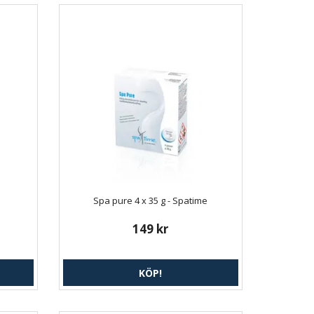
Spa pure 4 x 35 g - Spatime
149 kr
KÖP!