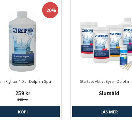
-20%
am Fighter 1,0 L - Delphin Spa
Startset Aktivt Syre - Delphin
259 kr
Slutsåld
325 kr
KÖP!
LÄS MER