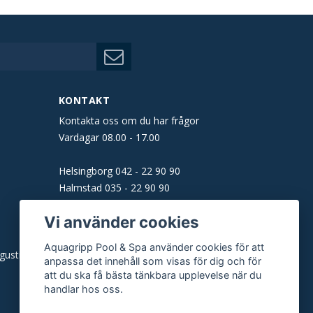
KONTAKT
Kontakta oss om du har frågor
Vardagar 08.00 - 17.00
Helsingborg
042 - 22 90 90
Halmstad
035 - 22 90 90
Båstad
0431 - 160 61
Vi använder cookies
Malmö
040 - 22 90 90
Aquagripp Pool & Spa använder cookies för att
gusti)
E-post:
info@aquagripp.se
anpassa det innehåll som visas för dig och för
att du ska få bästa tänkbara upplevelse när du
handlar hos oss.