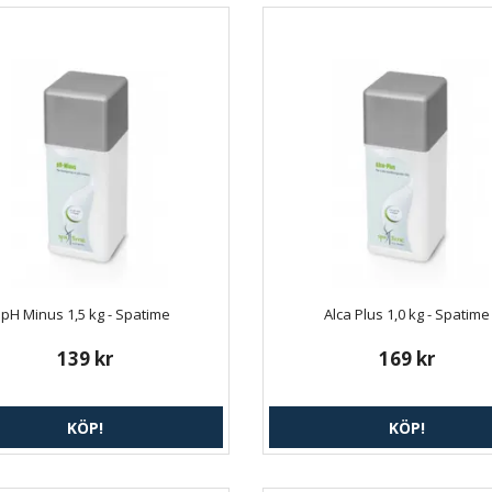
pH Minus 1,5 kg - Spatime
Alca Plus 1,0 kg - Spatime
139 kr
169 kr
KÖP!
KÖP!