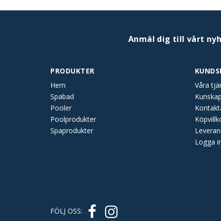
Anmäl dig till vårt ny
PRODUKTER
KUNDS
Hem
Våra tjä
Spabad
Kunska
Pooler
Kontakt
Poolprodukter
Köpvillk
Spaprodukter
Leveran
Logga i
FÖLJ OSS: