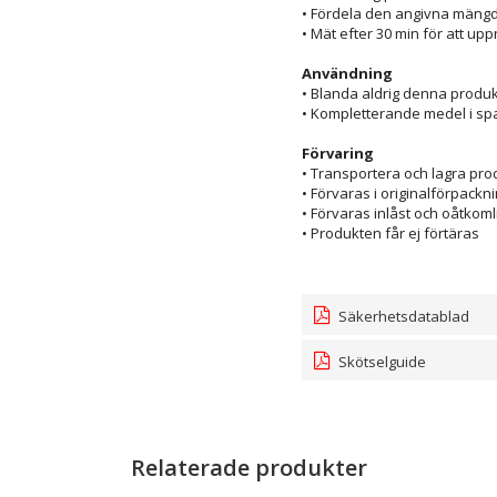
• Fördela den angivna mängd
• Mät efter 30 min för att u
Användning
• Blanda aldrig denna produk
• Kompletterande medel i spa
Förvaring
• Transportera och lagra pr
• Förvaras i originalförpackn
• Förvaras inlåst och oåtkoml
• Produkten får ej förtäras
Säkerhetsdatablad
Skötselguide
Relaterade produkter