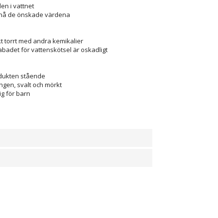
en i vattnet
ppnå de önskade värdena
t torrt med andra kemikalier
badet för vattenskötsel är oskadligt
odukten stående
ingen, svalt och mörkt
ig för barn