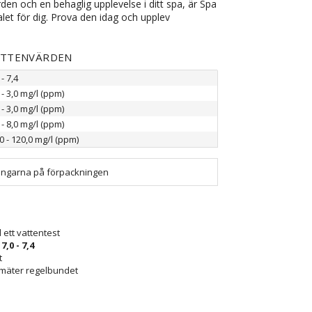
rden och en behaglig upplevelse i ditt spa, är Spa
alet för dig. Prova den idag och upplev
ATTENVÄRDEN
 - 7,4
 - 3,0 mg/l (ppm)
 - 3,0 mg/l (ppm)
 - 8,0 mg/l (ppm)
0 - 120,0 mg/l (ppm)
sningarna på förpackningen
 ett vattentest
n
7,0 - 7,4
t
 mäter regelbundet