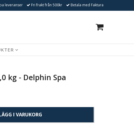
a leveranser
Fri frakt från 500kr
Betala med Faktura
0
UKTER
,0 kg - Delphin Spa
LÄGG I VARUKORG