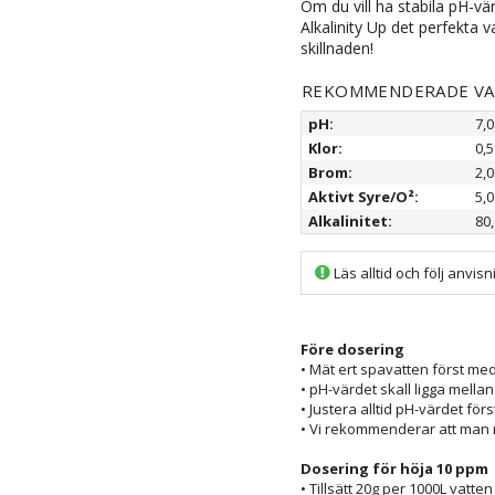
Om du vill ha stabila pH-vä
Alkalinity Up det perfekta v
skillnaden!
REKOMMENDERADE V
pH:
7,0
Klor:
0,5
Brom:
2,0
Aktivt Syre/O²:
5,0
Alkalinitet:
80,
Läs alltid och följ anvi
Före dosering
• Mät ert spavatten först med
• pH-värdet skall ligga mella
• Justera alltid pH-värdet förs
• Vi rekommenderar att man
Dosering för höja 10 ppm
• Tillsätt 20g per 1000L vatten