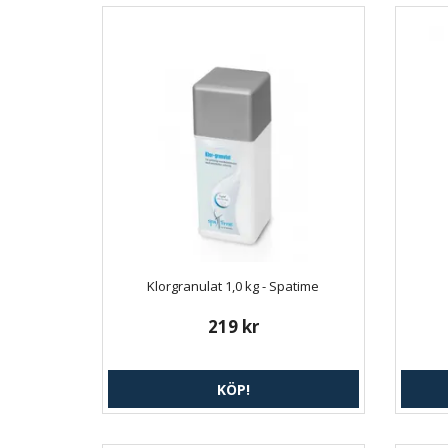
Klorgranulat 1,0 kg - Spatime
219 kr
KÖP!