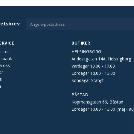
hetsbrev
ERVICE
BUTIKER
nster
HELSINGBORG
psbank
Andesitgatan 14A, Helsingborg
a oss
Vardagar 10.00 - 17.00
or
Lördagar 10.00 - 13.00
s
Söndagar Stängt
n
BÅSTAD
Köpmansgatan 66, Båstad
Lördagar 10.00 - 13.00 (maj - au