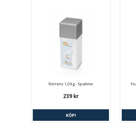
Rörrens 1,0 kg - Spatime
Fo
239 kr
KÖP!