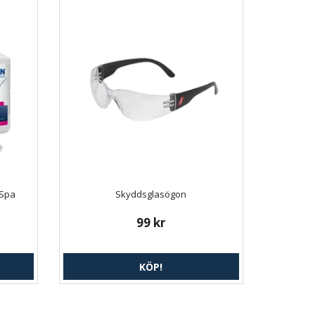
 Spa
Skyddsglasögon
99 kr
KÖP!