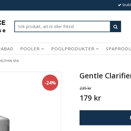
Snabb
PABAD
POOLER
POOLPRODUKTER
SPAPROD
 DELPHIN SPA
Gentle Clarifie
-24%
235 kr
179 kr