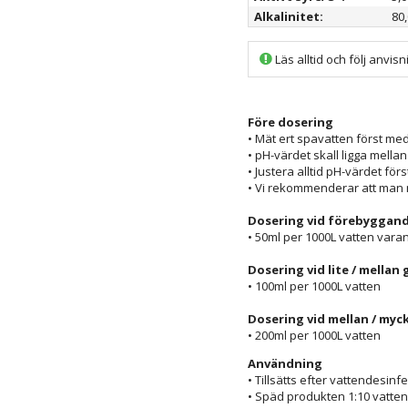
Alkalinitet:
80,
Läs alltid och följ anvi
Före dosering
• Mät ert spavatten först med
• pH-värdet skall ligga mella
• Justera alltid pH-värdet förs
• Vi rekommenderar att man
Dosering vid förebyggand
• 50ml per 1000L vatten var
Dosering vid lite / mellan
• 100ml per 1000L vatten
Dosering vid mellan / myc
• 200ml per 1000L vatten
Användning
• Tillsätts efter vattendesinf
• Späd produkten 1:10 vatten