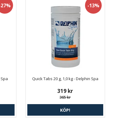
-27%
-13%
n Spa
Quick Tabs 20 g, 1,0 kg - Delphin Spa
319 kr
365 kr
KÖP!