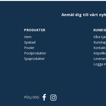
Anmäl dig till vårt ny
PRODUKTER
KUNDS
Hem
Våra tjä
Spabad
Kunska
Pooler
Kontakt
Poolprodukter
Köpvillk
Spaprodukter
Leveran
Logga i
FÖLJ OSS: