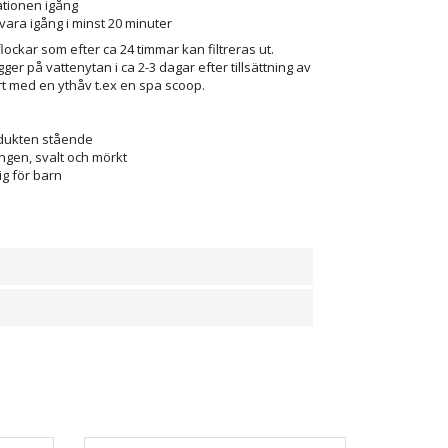
lationen igång
ara igång i minst 20 minuter
 flockar som efter ca 24 timmar kan filtreras ut.
igger på vattenytan i ca 2-3 dagar efter tillsättning av
ort med en
ythåv t.ex en spa scoop
.
odukten stående
ingen, svalt och mörkt
ig för barn