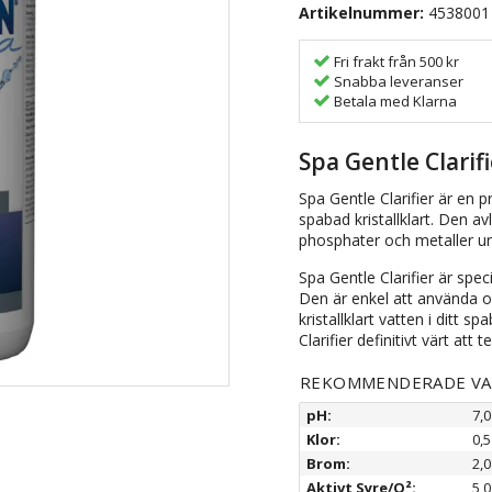
Artikelnummer:
4538001
Fri frakt från 500 kr
Snabba leveranser
Betala med Klarna
Spa Gentle Clarifi
Spa Gentle Clarifier är en p
spabad kristallklart. Den a
phosphater och metaller ur 
Spa Gentle Clarifier är spe
Den är enkel att använda oc
kristallklart vatten i ditt 
Clarifier definitivt värt att t
REKOMMENDERADE V
pH:
7,0
Klor:
0,5
Brom:
2,0
Aktivt Syre/O²:
5,0