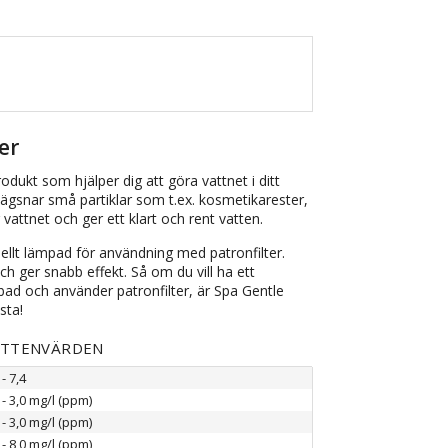
er
rodukt som hjälper dig att göra vattnet i ditt
vlägsnar små partiklar som t.ex. kosmetikarester,
vattnet och ger ett klart och rent vatten.
ciellt lämpad för användning med patronfilter.
h ger snabb effekt. Så om du vill ha ett
spabad och använder patronfilter, är Spa Gentle
esta!
ATTENVÄRDEN
 - 7,4
 - 3,0 mg/l (ppm)
 - 3,0 mg/l (ppm)
 - 8,0 mg/l (ppm)