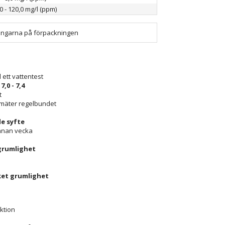
0 - 120,0 mg/l (ppm)
sningarna på förpackningen
 ett vattentest
n
7,0 - 7,4
t
 mäter regelbundet
e syfte
annan vecka
 grumlighet
ket grumlighet
ektion