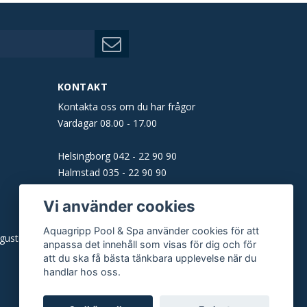
KONTAKT
Kontakta oss om du har frågor
Vardagar 08.00 - 17.00
Helsingborg
042 - 22 90 90
Halmstad
035 - 22 90 90
Båstad
0431 - 160 61
Vi använder cookies
Malmö
040 - 22 90 90
Aquagripp Pool & Spa använder cookies för att
gusti)
E-post:
info@aquagripp.se
anpassa det innehåll som visas för dig och för
att du ska få bästa tänkbara upplevelse när du
handlar hos oss.