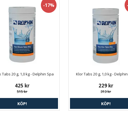
-17%
 Tabs 20 g, 1,0 kg - Delphin Spa
Klor Tabs 20 g, 1,0 kg - Delphi
425 kr
229 kr
515 kr
313 kr
KÖP!
KÖP!