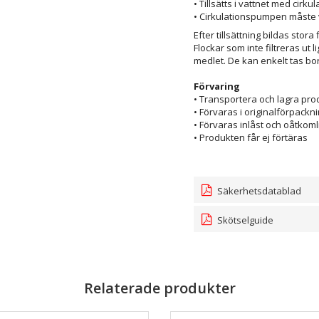
• Tillsätts i vattnet med cirku
• Cirkulationspumpen måste v
Efter tillsättning bildas stora
Flockar som inte filtreras ut l
medlet. De kan enkelt tas b
Förvaring
• Transportera och lagra pr
• Förvaras i originalförpackn
• Förvaras inlåst och oåtkoml
• Produkten får ej förtäras
Säkerhetsdatablad
Skötselguide
Relaterade produkter