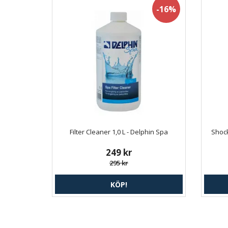
-16%
Filter Cleaner 1,0 L - Delphin Spa
Shock
249 kr
295 kr
KÖP!