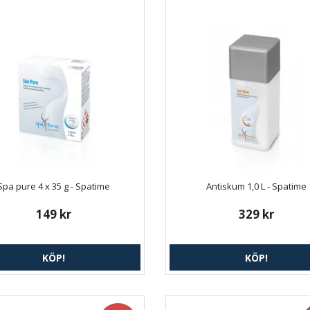
Spa pure 4 x 35 g - Spatime
Antiskum 1,0 L - Spatime
149 kr
329 kr
KÖP!
KÖP!