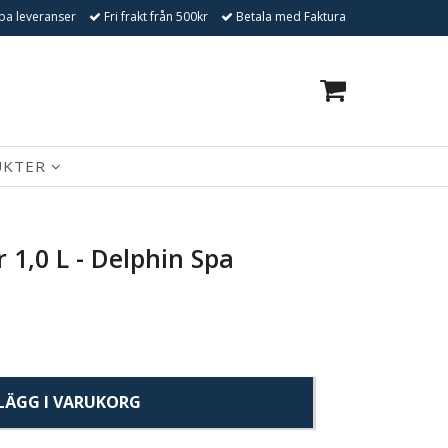
a leveranser
Fri frakt från 500kr
Betala med Faktura
0
UKTER
r 1,0 L - Delphin Spa
LÄGG I VARUKORG