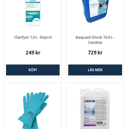
Clarifyer 1,0 L - Bayrol
Baquacil Shock 10,0 L -
Saniklar
249 kr
729 kr
KÖP!
LÄS MER