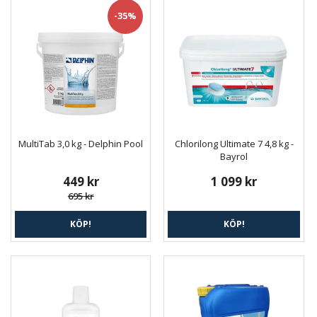
-35%
MultiTab 3,0 kg - Delphin Pool
Chlorilong Ultimate 7 4,8 kg -
Bayrol
449 kr
1 099 kr
695 kr
KÖP!
KÖP!