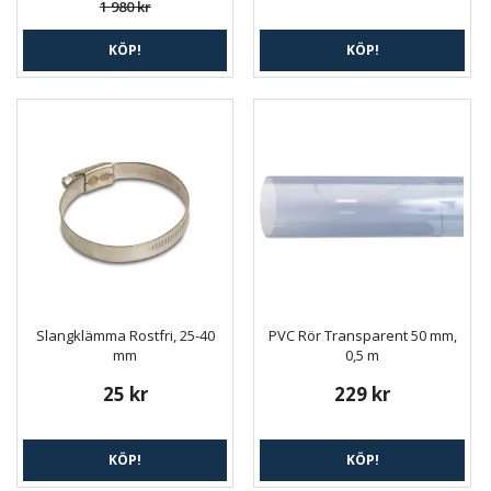
1 980 kr
KÖP!
KÖP!
Slangklämma Rostfri, 25-40
PVC Rör Transparent 50 mm,
mm
0,5 m
25 kr
229 kr
KÖP!
KÖP!