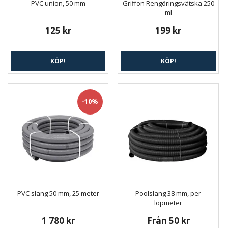
PVC union, 50 mm
Griffon Rengöringsvätska 250
ml
125 kr
199 kr
KÖP!
KÖP!
-10%
PVC slang 50 mm, 25 meter
Poolslang 38 mm, per
löpmeter
1 780 kr
Från 50 kr