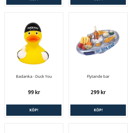
Badanka - Duck You
Flytande bar
99 kr
299 kr
KÖP!
KÖP!