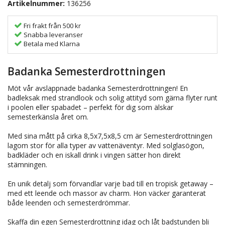
Artikelnummer:
136256
Fri frakt från 500 kr
Snabba leveranser
Betala med Klarna
Badanka Semesterdrottningen
Möt vår avslappnade badanka Semesterdrottningen! En
badleksak med strandlook och solig attityd som gärna flyter runt
i poolen eller spabadet – perfekt för dig som älskar
semesterkänsla året om.
Med sina mått på cirka 8,5x7,5x8,5 cm är Semesterdrottningen
lagom stor för alla typer av vattenäventyr. Med solglasögon,
badkläder och en iskall drink i vingen sätter hon direkt
stämningen.
En unik detalj som förvandlar varje bad till en tropisk getaway –
med ett leende och massor av charm. Hon väcker garanterat
både leenden och semesterdrömmar.
Skaffa din egen Semesterdrottning idag och låt badstunden bli