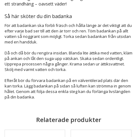
ett strandhäng – oavsett väder!
Så här sköter du din badanka
För att badankan ska förbli fräsch och hålla länge är det viktigt att du
efter varje bad ser till att den är torr och ren. Töm badankan på allt
vatten så noggrant som möjligt. Torka sedan badankan från utsidan
med en handduk.
Då och då bör du rengöra insidan. Blanda lite ättika med vatten, kläm
på ankan och låt den suga upp vätskan. Skaka sedan ordentligt.
Upprepa processen några gånger. Krama sedan ur ättiksvattnet.
Skölj med varmt vatten och torka.
Efteråt bör du förvara badankan på en välventilerad plats där den
kan torka. Lägg badankan på sidan så luften kan strömma in genom
hålet. Genom att följa dessa enkla steg kan du förlänga livslängden
på din badanka.
Relaterade produkter