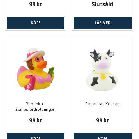
99 kr
Slutsåld
KÖP!
LÄS MER
Badanka -
Badanka - Kossan
Semesterdrottningen
99 kr
99 kr
KÖP!
KÖP!