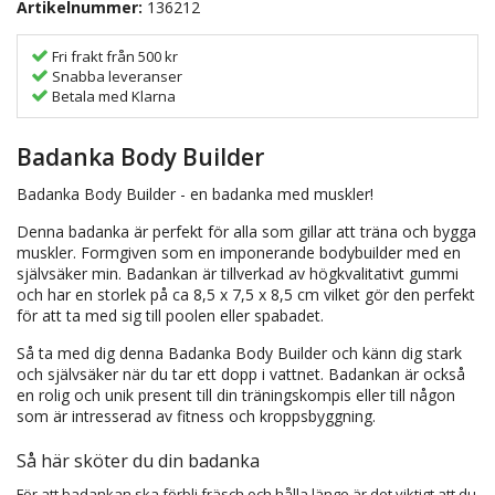
Artikelnummer:
136212
Fri frakt från 500 kr
Snabba leveranser
Betala med Klarna
Badanka Body Builder
Badanka Body Builder - en badanka med muskler!
Denna badanka är perfekt för alla som gillar att träna och bygga
muskler. Formgiven som en imponerande bodybuilder med en
självsäker min. Badankan är tillverkad av högkvalitativt gummi
och har en storlek på ca 8,5 x 7,5 x 8,5 cm vilket gör den perfekt
för att ta med sig till poolen eller spabadet.
Så ta med dig denna Badanka Body Builder och känn dig stark
och självsäker när du tar ett dopp i vattnet. Badankan är också
en rolig och unik present till din träningskompis eller till någon
som är intresserad av fitness och kroppsbyggning.
Så här sköter du din badanka
För att badankan ska förbli fräsch och hålla länge är det viktigt att du