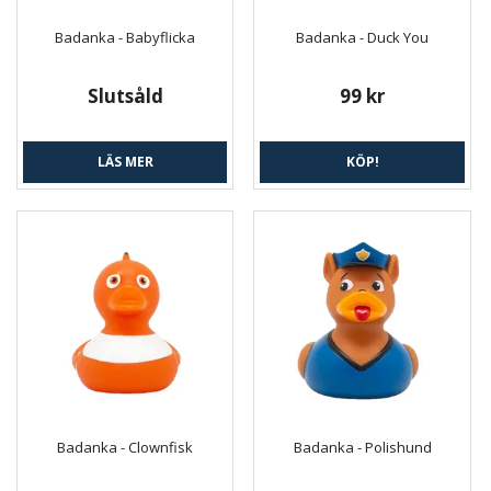
Badanka - Babyflicka
Badanka - Duck You
Slutsåld
99 kr
LÄS MER
KÖP!
Badanka - Clownfisk
Badanka - Polishund