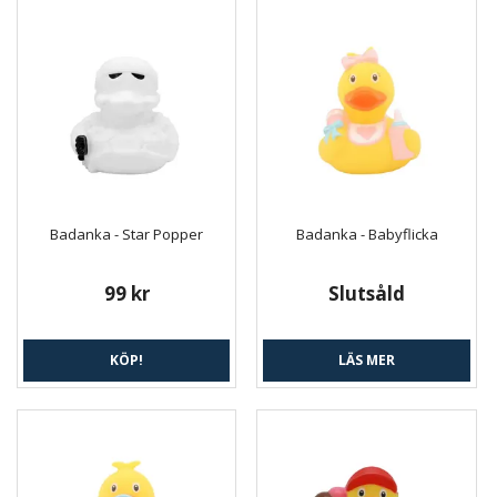
Badanka - Star Popper
Badanka - Babyflicka
99 kr
Slutsåld
KÖP!
LÄS MER