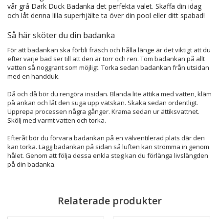
vår grå Dark Duck Badanka det perfekta valet. Skaffa din idag
och låt denna lilla superhjälte ta över din pool eller ditt spabad!
Så här sköter du din badanka
För att badankan ska förbli fräsch och hålla länge är det viktigt att du
efter varje bad ser till att den är torr och ren. Töm badankan på allt
vatten så noggrant som möjligt. Torka sedan badankan från utsidan
med en handduk.
Då och då bör du rengöra insidan. Blanda lite ättika med vatten, kläm
på ankan och låt den suga upp vätskan. Skaka sedan ordentligt.
Upprepa processen några gånger. Krama sedan ur ättiksvattnet.
Skölj med varmt vatten och torka.
Efteråt bör du förvara badankan på en välventilerad plats där den
kan torka. Lägg badankan på sidan så luften kan strömma in genom
hålet. Genom att följa dessa enkla steg kan du förlänga livslängden
på din badanka.
Relaterade produkter