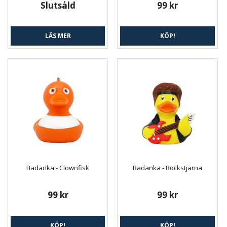
Slutsåld
99 kr
LÄS MER
KÖP!
Badanka - Clownfisk
Badanka - Rockstjärna
99 kr
99 kr
KÖP!
KÖP!