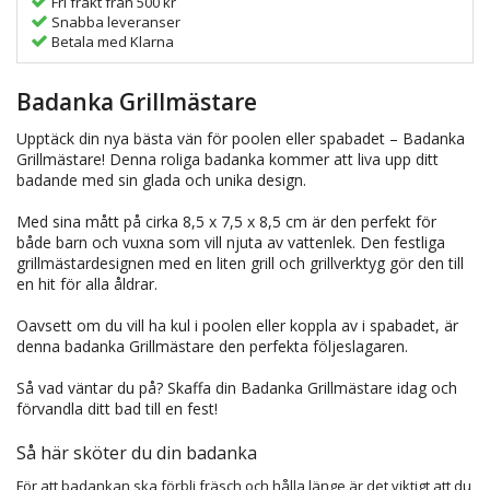
Fri frakt från 500 kr
Snabba leveranser
Betala med Klarna
Badanka Grillmästare
Upptäck din nya bästa vän för poolen eller spabadet – Badanka
Grillmästare! Denna roliga badanka kommer att liva upp ditt
badande med sin glada och unika design.
Med sina mått på cirka 8,5 x 7,5 x 8,5 cm är den perfekt för
både barn och vuxna som vill njuta av vattenlek. Den festliga
grillmästardesignen med en liten grill och grillverktyg gör den till
en hit för alla åldrar.
Oavsett om du vill ha kul i poolen eller koppla av i spabadet, är
denna badanka Grillmästare den perfekta följeslagaren.
Så vad väntar du på? Skaffa din Badanka Grillmästare idag och
förvandla ditt bad till en fest!
Så här sköter du din badanka
För att badankan ska förbli fräsch och hålla länge är det viktigt att du